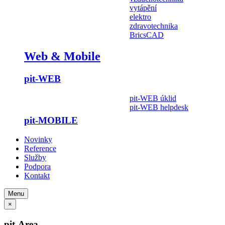
vytápění
elektro
zdravotechnika
BricsCAD
Web & Mobile
pit-WEB
pit-WEB úklid
pit-WEB helpdesk
pit-MOBILE
Novinky
Reference
Služby
Podpora
Kontakt
Menu
×
pit-Area