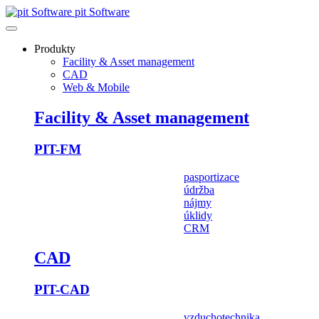
pit Software
Produkty
Facility & Asset management
CAD
Web & Mobile
Facility & Asset management
PIT-FM
pasportizace
údržba
nájmy
úklidy
CRM
CAD
PIT-CAD
vzduchotechnika