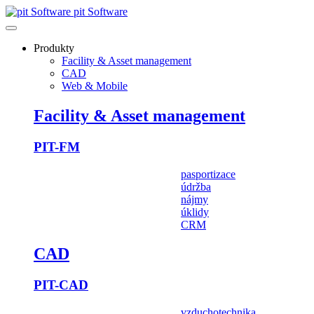
pit Software
Produkty
Facility & Asset management
CAD
Web & Mobile
Facility & Asset management
PIT-FM
pasportizace
údržba
nájmy
úklidy
CRM
CAD
PIT-CAD
vzduchotechnika