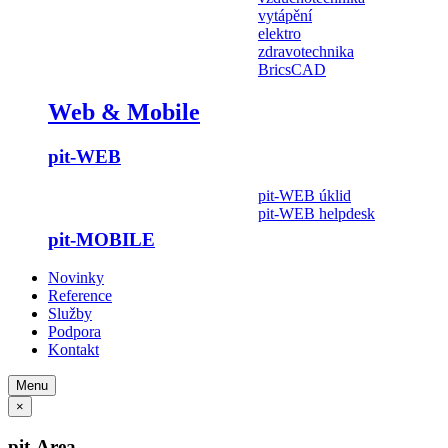
vytápění
elektro
zdravotechnika
BricsCAD
Web & Mobile
pit-WEB
pit-WEB úklid
pit-WEB helpdesk
pit-MOBILE
Novinky
Reference
Služby
Podpora
Kontakt
Menu
×
pit-Area