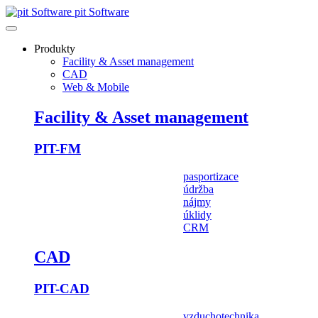
pit Software
Produkty
Facility & Asset management
CAD
Web & Mobile
Facility & Asset management
PIT-FM
pasportizace
údržba
nájmy
úklidy
CRM
CAD
PIT-CAD
vzduchotechnika