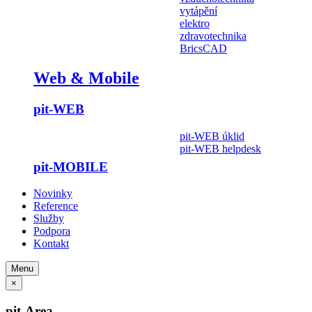
vytápění
elektro
zdravotechnika
BricsCAD
Web & Mobile
pit-WEB
pit-WEB úklid
pit-WEB helpdesk
pit-MOBILE
Novinky
Reference
Služby
Podpora
Kontakt
Menu
×
pit-Area