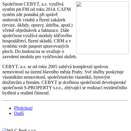
Společnost CEBYT, a.s. využívá
systém pit-FM od roku 2014. CAFM
systém zde pomáhá při správě
smluvních vztahů a řízení zakázek
(revize, úklidy, opravy, údržba, apod.)
včetně objednávek a fakturace. Dále
společnost využívá moduly klíčového
hospodářství, řízení skladů, CRM a v
systému vede pasport spravovaných
ploch. Do budoucna se uvažuje o
zavedení modulu pro vyúčtování služeb.
CEBYT, a.s. se od roku 2005 zabývá komplexní správou
nemovitostí na území hlavního města Prahy. Své služby poskytuje
vlastníkům nemovitostí, společenstvím vlastníků, bytovým
družstvům a firmám. CEBYT je dceřinou společností developerské
společnosti S-PROPERTY s.r.o., zbývající se realizací rezidenčního
bydlení a realitní činností.
Předchozí
Další